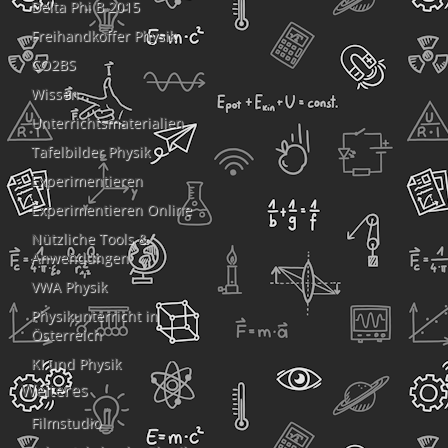
Delta Phi B 2015
Freihandkoffer Physik
CO2BS
Wissen
Unterrichtsmaterialien
Tafelbilder Physik
Experimentieren
Experimentieren Online
Nützliche Tools &
Anwendungen
VWA Physik
Physikunterricht in
Österreich
KI und Physik
Weiteres
Filmstudio