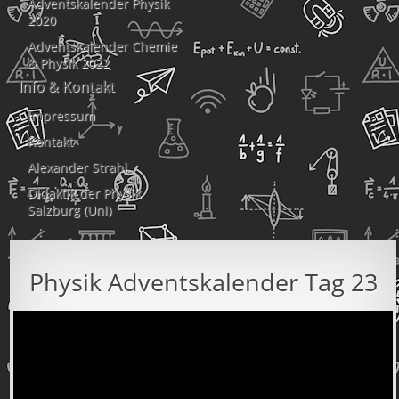
Adventskalender Physik
2020
Adventskalender Chemie
& Physik 2022
Info & Kontakt
Impressum
Kontakt
Alexander Strahl
Didaktik der Physik
Salzburg (Uni)
Physik Adventskalender Tag 23