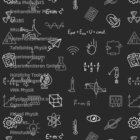
Delta Phi B 2015
Freihandkoffer Physik
CO2BS
Wissen
Unterrichtsmaterialien
Tafelbilder Physik
Experimentieren
Experimentieren Online
Nützliche Tools &
Anwendungen
VWA Physik
Physikunterricht in
Österreich
KI und Physik
Weiteres
Filmstudio