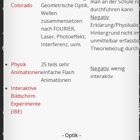
man an der Schule ni
Colorado
Geometrische Optik,
durchführen kann
Wellen
Negativ
:
zusammensetzen
Erklärung/Physikalis
nach FOURIER,
Hintergrund nicht i
Laser, Photoeffekt,
unmittelbar erfassba
Interferenz, uvm.
Theoriebezug durch 
Physik
25 teils sehr
Negativ
: wenig
Animationen
einfache Flash
interaktiv.
Animationen
Interaktive
Bildschirm
Experimente
(IBE)
- Optik -