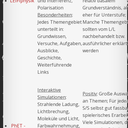
LEIFIphysik
und Interferenz,
relativ basalem
Polarisation
Grundverständnis, al
Besonderheiten
:
eher für Unterstufe;
Jedes Themengebiet
Manche Themengebi
unterteilt in:
sollten vom L/L
Grundwissen,
nachbehandelt bzw.
Versuche, Aufgaben,
ausführlicher erklärt
Ausblicke,
werden
Geschichte,
Weiterführende
Links
Interaktive
Positiv
: Große Auswa
Simulationen
:
an Themen; Für jede
Strahlende Ladung,
S/S selbst gut fassba
Lichtbrechung,
spielerisches Erarbei
Moleküle und Licht,
Viele Simulationen, d
PhET -
Farbwahrnehmung,