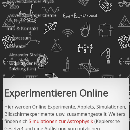
Adventskalender Physik
2020
Adventskalender Chemie
& Physik 2022
Info & Kontakt
Impressum
Kontakt
Alexander Strahl
Didaktik der Physik
Salzburg (Uni)
Experimentieren Online
Hier werden Online Experimente, Applets, Simulationen,
Bildschirmexperimente usw. zusammengestellt. Weiters
finden sich
Simulationen zur Astrophysik
(Keplersche
Gesetze) und eine Auflistung von nützlichen