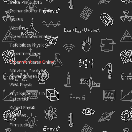
Delta Phi B 2015
Freihandkoffer Physik
CO2BS
Wissen
Unterrichtsmaterialien
Tafelbilder Physik
Experimentieren
Experimentieren Online
Nützliche Tools &
Anwendungen
VWA Physik
Physikunterricht in
Österreich
KI und Physik
Weiteres
Filmstudio