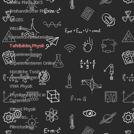
Delta Phi B 2015
Freihandkoffer Physik
CO2BS
Wissen
Unterrichtsmaterialien
Tafelbilder Physik
Experimentieren
Experimentieren Online
Nützliche Tools &
Anwendungen
VWA Physik
Physikunterricht in
Österreich
KI und Physik
Weiteres
Filmstudio