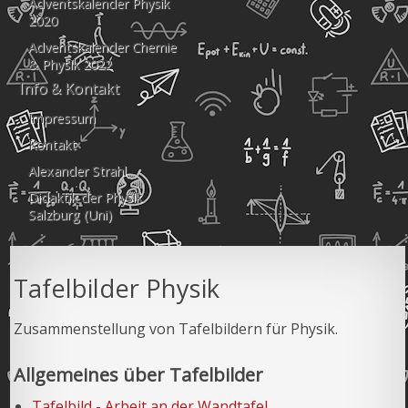
Adventskalender Physik
2020
Adventskalender Chemie
& Physik 2022
Info & Kontakt
Impressum
Kontakt
Alexander Strahl
Didaktik der Physik
Salzburg (Uni)
Tafelbilder Physik
Zusammenstellung von Tafelbildern für Physik.
Allgemeines über Tafelbilder
Tafelbild - Arbeit an der Wandtafel